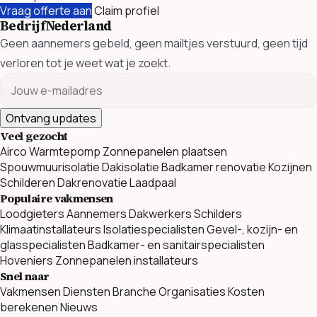
Vraag offerte aan
Claim profiel
BedrijfNederland
Geen aannemers gebeld, geen mailtjes verstuurd, geen tijd
verloren tot je weet wat je zoekt.
Ontvang updates
Veel gezocht
Airco
Warmtepomp
Zonnepanelen plaatsen
Spouwmuurisolatie
Dakisolatie
Badkamer renovatie
Kozijnen
Schilderen
Dakrenovatie
Laadpaal
Populaire vakmensen
Loodgieters
Aannemers
Dakwerkers
Schilders
Klimaatinstallateurs
Isolatiespecialisten
Gevel-, kozijn- en
glasspecialisten
Badkamer- en sanitairspecialisten
Hoveniers
Zonnepanelen installateurs
Snel naar
Vakmensen
Diensten
Branche Organisaties
Kosten
berekenen
Nieuws