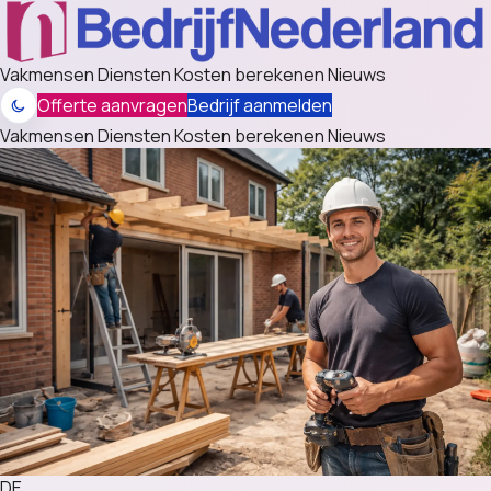
Vakmensen
Diensten
Kosten berekenen
Nieuws
Offerte aanvragen
Bedrijf aanmelden
Vakmensen
Diensten
Kosten berekenen
Nieuws
DE