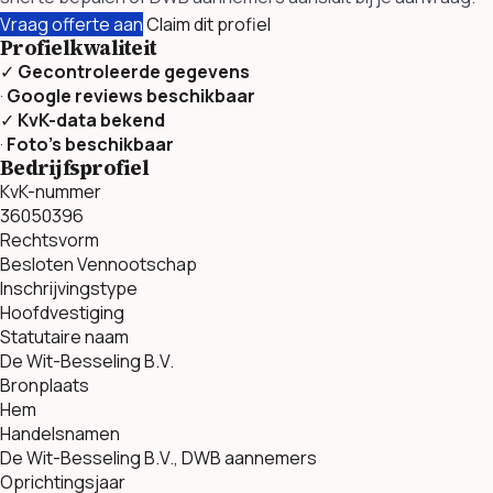
Vraag offerte aan
Claim dit profiel
Profielkwaliteit
✓
Gecontroleerde gegevens
·
Google reviews beschikbaar
✓
KvK-data bekend
·
Foto’s beschikbaar
Bedrijfsprofiel
KvK-nummer
36050396
Rechtsvorm
Besloten Vennootschap
Inschrijvingstype
Hoofdvestiging
Statutaire naam
De Wit-Besseling B.V.
Bronplaats
Hem
Handelsnamen
De Wit-Besseling B.V., DWB aannemers
Oprichtingsjaar