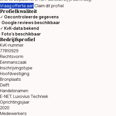
Vraag offerte aan
Claim dit profiel
Profielkwaliteit
✓
Gecontroleerde gegevens
·
Google reviews beschikbaar
✓
KvK-data bekend
·
Foto’s beschikbaar
Bedrijfsprofiel
KvK-nummer
77810929
Rechtsvorm
Eenmanszaak
Inschrijvingstype
Hoofdvestiging
Bronplaats
Delft
Handelsnamen
E-NET, Luxovius Techniek
Oprichtingsjaar
2020
Medewerkers