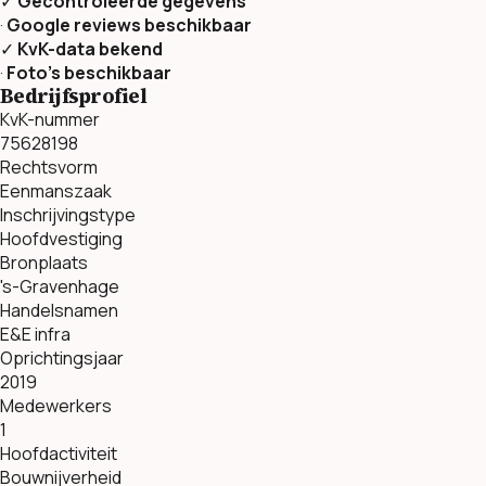
✓
Gecontroleerde gegevens
·
Google reviews beschikbaar
✓
KvK-data bekend
·
Foto’s beschikbaar
Bedrijfsprofiel
KvK-nummer
75628198
Rechtsvorm
Eenmanszaak
Inschrijvingstype
Hoofdvestiging
Bronplaats
's-Gravenhage
Handelsnamen
E&E infra
Oprichtingsjaar
2019
Medewerkers
1
Hoofdactiviteit
Bouwnijverheid