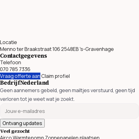
Locatie
Menno ter Braakstraat 106 2548EB 's-Gravenhage
Contactgegevens
Telefoon
070 785 7336
Vraag offerte aan
Claim profiel
BedrijfNederland
Geen aannemers gebeld, geen mailtjes verstuurd, geen tijd
verloren tot je weet wat je zoekt.
Ontvang updates
Veel gezocht
Airco
Warmtepomp
Zonnepanelen plaatsen