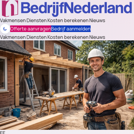
Vakmensen
Diensten
Kosten berekenen
Nieuws
Offerte aanvragen
Bedrijf aanmelden
Vakmensen
Diensten
Kosten berekenen
Nieuws
EE