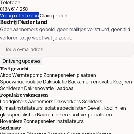
Telefoon
0184 614 238
Vraag offerte aan
Claim profiel
BedrijfNederland
Geen aannemers gebeld, geen mailtjes verstuurd, geen tijd
verloren tot je weet wat je zoekt.
Ontvang updates
Veel gezocht
Airco
Warmtepomp
Zonnepanelen plaatsen
Spouwmuurisolatie
Dakisolatie
Badkamer renovatie
Kozijnen
Schilderen
Dakrenovatie
Laadpaal
Populaire vakmensen
Loodgieters
Aannemers
Dakwerkers
Schilders
Klimaatinstallateurs
Isolatiespecialisten
Gevel-, kozijn- en
glasspecialisten
Badkamer- en sanitairspecialisten
Hoveniers
Zonnepanelen installateurs
Snel naar