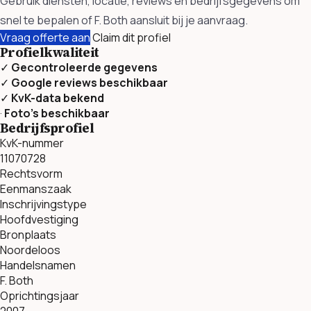
Gebruik diensten, locatie, reviews en bedrijfsgegevens om
snel te bepalen of F. Both aansluit bij je aanvraag.
Vraag offerte aan
Claim dit profiel
Profielkwaliteit
✓
Gecontroleerde gegevens
✓
Google reviews beschikbaar
✓
KvK-data bekend
·
Foto’s beschikbaar
Bedrijfsprofiel
KvK-nummer
11070728
Rechtsvorm
Eenmanszaak
Inschrijvingstype
Hoofdvestiging
Bronplaats
Noordeloos
Handelsnamen
F. Both
Oprichtingsjaar
2007