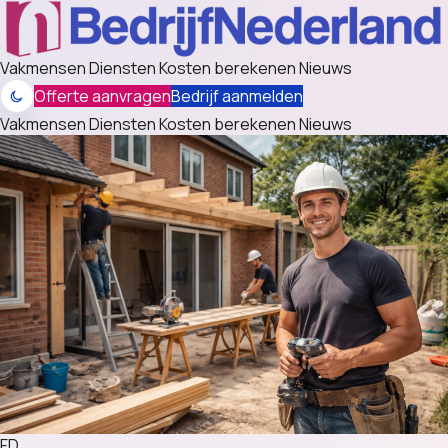
Vakmensen
Diensten
Kosten berekenen
Nieuws
Offerte aanvragen
Bedrijf aanmelden
Vakmensen
Diensten
Kosten berekenen
Nieuws
FD