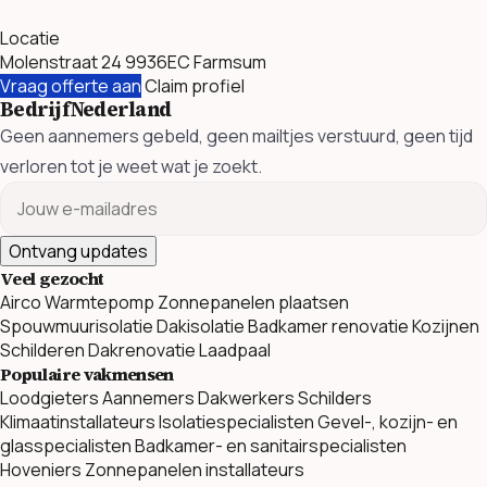
Locatie
Molenstraat 24 9936EC Farmsum
Vraag offerte aan
Claim profiel
BedrijfNederland
Geen aannemers gebeld, geen mailtjes verstuurd, geen tijd
verloren tot je weet wat je zoekt.
Ontvang updates
Veel gezocht
Airco
Warmtepomp
Zonnepanelen plaatsen
Spouwmuurisolatie
Dakisolatie
Badkamer renovatie
Kozijnen
Schilderen
Dakrenovatie
Laadpaal
Populaire vakmensen
Loodgieters
Aannemers
Dakwerkers
Schilders
Klimaatinstallateurs
Isolatiespecialisten
Gevel-, kozijn- en
glasspecialisten
Badkamer- en sanitairspecialisten
Hoveniers
Zonnepanelen installateurs