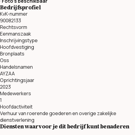
·
Foto’s beschikbaar
Bedrijfsprofiel
KvK-nummer
90082133
Rechtsvorm
Eenmanszaak
Inschrijvingstype
Hoofdvestiging
Bronplaats
Oss
Handelsnamen
AYZAA
Oprichtingsjaar
2023
Medewerkers
1
Hoofdactiviteit
Verhuur van roerende goederen en overige zakelijke
dienstverlening
Diensten waarvoor je dit bedrijf kunt benaderen