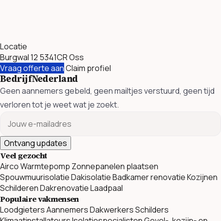
Locatie
Burgwal 12 5341CR Oss
Vraag offerte aan
Claim profiel
BedrijfNederland
Geen aannemers gebeld, geen mailtjes verstuurd, geen tijd
verloren tot je weet wat je zoekt.
Ontvang updates
Veel gezocht
Airco
Warmtepomp
Zonnepanelen plaatsen
Spouwmuurisolatie
Dakisolatie
Badkamer renovatie
Kozijnen
Schilderen
Dakrenovatie
Laadpaal
Populaire vakmensen
Loodgieters
Aannemers
Dakwerkers
Schilders
Klimaatinstallateurs
Isolatiespecialisten
Gevel-, kozijn- en