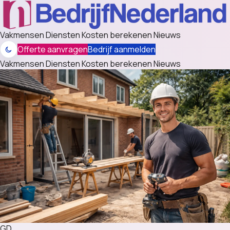
Vakmensen
Diensten
Kosten berekenen
Nieuws
Offerte aanvragen
Bedrijf aanmelden
Vakmensen
Diensten
Kosten berekenen
Nieuws
GD