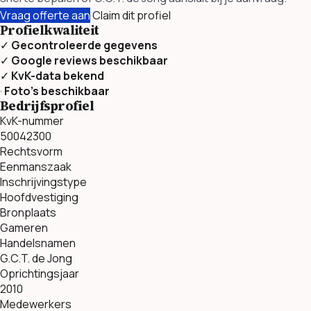
Vraag offerte aan
Claim dit profiel
Profielkwaliteit
✓
Gecontroleerde gegevens
✓
Google reviews beschikbaar
✓
KvK-data bekend
·
Foto’s beschikbaar
Bedrijfsprofiel
KvK-nummer
50042300
Rechtsvorm
Eenmanszaak
Inschrijvingstype
Hoofdvestiging
Bronplaats
Gameren
Handelsnamen
G.C.T. de Jong
Oprichtingsjaar
2010
Medewerkers