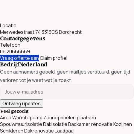
Locatie
Merwedestraat 74 3313CS Dordrecht
Contactgegevens
Telefoon
06 20666669
Vraag offerte aan
Claim profiel
BedrijfNederland
Geen aannemers gebeld, geen mailtjes verstuurd, geen tijd
verloren tot je weet wat je zoekt.
Ontvang updates
Veel gezocht
Airco
Warmtepomp
Zonnepanelen plaatsen
Spouwmuurisolatie
Dakisolatie
Badkamer renovatie
Kozijnen
Schilderen
Dakrenovatie
Laadpaal