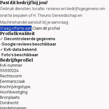
Past dit bedrijf bij jou?
Gebruik diensten, locatie, reviews en bedrijfsgegevens om
snel te bepalen of H. Theuns Gereedschap en
Machinehandel aansluit bij je aanvraag.
Vraag offerte aan
Claim dit profiel
Profielkwaliteit
✓
Gecontroleerde gegevens
·
Google reviews beschikbaar
✓
KvK-data bekend
·
Foto’s beschikbaar
Bedrijfsprofiel
KvK-nummer
55593224
Rechtsvorm
Eenmanszaak
Inschrijvingstype
Hoofdvestiging
Bronplaats
Dordrecht
Handelsnamen