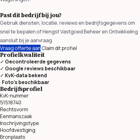
Past dit bedrijf bij jou?
Gebruik diensten, locatie, reviews en bedrijfsgegevens om
snel te bepalen of Hengst Vastgoed Beheer en Ontwikkeling
aansluit bij je aanvraag.
Vraag offerte aan
Claim dit profiel
Profielkwaliteit
✓
Gecontroleerde gegevens
✓
Google reviews beschikbaar
✓
KvK-data bekend
·
Foto’s beschikbaar
Bedrijfsprofiel
KvK-nummer
51518740
Rechtsvorm
Eenmanszaak
Inschrijvingstype
Hoofdvestiging
Bronplaats