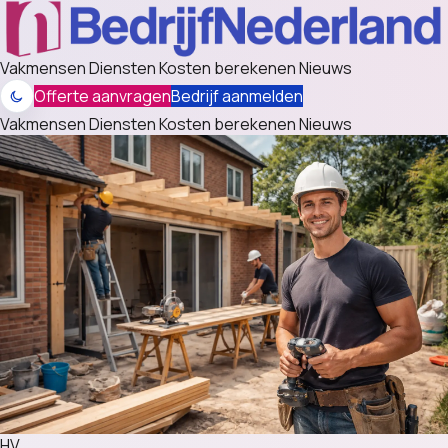
Vakmensen
Diensten
Kosten berekenen
Nieuws
Offerte aanvragen
Bedrijf aanmelden
Vakmensen
Diensten
Kosten berekenen
Nieuws
HV