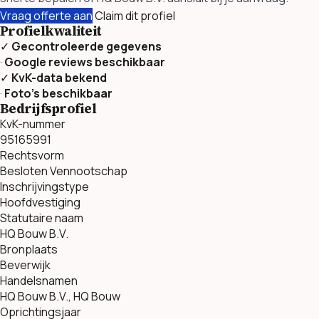
Vraag offerte aan
Claim dit profiel
Profielkwaliteit
✓
Gecontroleerde gegevens
·
Google reviews beschikbaar
✓
KvK-data bekend
·
Foto’s beschikbaar
Bedrijfsprofiel
KvK-nummer
95165991
Rechtsvorm
Besloten Vennootschap
Inschrijvingstype
Hoofdvestiging
Statutaire naam
HQ Bouw B.V.
Bronplaats
Beverwijk
Handelsnamen
HQ Bouw B.V., HQ Bouw
Oprichtingsjaar