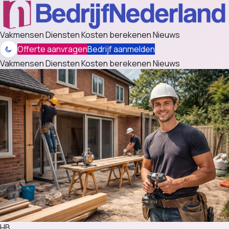
Vakmensen
Diensten
Kosten berekenen
Nieuws
Offerte aanvragen
Bedrijf aanmelden
Vakmensen
Diensten
Kosten berekenen
Nieuws
HB