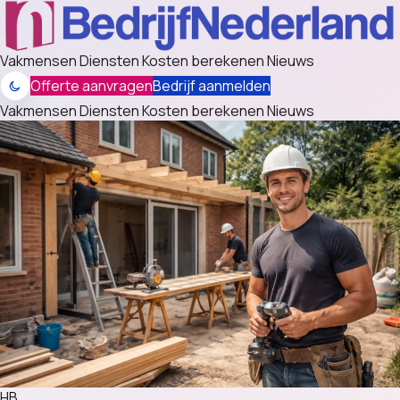
Vakmensen
Diensten
Kosten berekenen
Nieuws
Offerte aanvragen
Bedrijf aanmelden
Vakmensen
Diensten
Kosten berekenen
Nieuws
HB