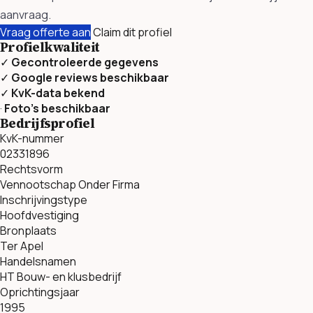
aanvraag.
Vraag offerte aan
Claim dit profiel
Profielkwaliteit
✓
Gecontroleerde gegevens
✓
Google reviews beschikbaar
✓
KvK-data bekend
·
Foto’s beschikbaar
Bedrijfsprofiel
KvK-nummer
02331896
Rechtsvorm
Vennootschap Onder Firma
Inschrijvingstype
Hoofdvestiging
Bronplaats
Ter Apel
Handelsnamen
HT Bouw- en klusbedrijf
Oprichtingsjaar
1995