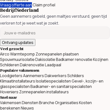
Vraag offerte aan
Claim profiel
BedrijfNederland
Geen aannemers gebeld, geen mailtjes verstuurd, geen tijd
verloren tot je weet wat je zoekt.
Ontvang updates
Veel gezocht
Airco
Warmtepomp
Zonnepanelen plaatsen
Spouwmuurisolatie
Dakisolatie
Badkamer renovatie
Kozijnen
Schilderen
Dakrenovatie
Laadpaal
Populaire vakmensen
Loodgieters
Aannemers
Dakwerkers
Schilders
Klimaatinstallateurs
Isolatiespecialisten
Gevel-, kozijn- en
glasspecialisten
Badkamer- en sanitairspecialisten
Hoveniers
Zonnepanelen installateurs
Snel naar
Vakmensen
Diensten
Branche Organisaties
Kosten
berekenen
Nieuws