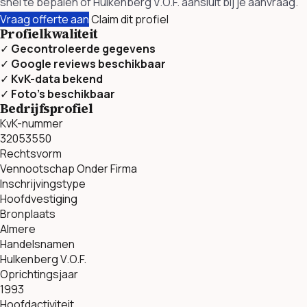
snel te bepalen of Hulkenberg V.O.F. aansluit bij je aanvraag.
Vraag offerte aan
Claim dit profiel
Profielkwaliteit
✓
Gecontroleerde gegevens
✓
Google reviews beschikbaar
✓
KvK-data bekend
✓
Foto’s beschikbaar
Bedrijfsprofiel
KvK-nummer
32053550
Rechtsvorm
Vennootschap Onder Firma
Inschrijvingstype
Hoofdvestiging
Bronplaats
Almere
Handelsnamen
Hulkenberg V.O.F.
Oprichtingsjaar
1993
Hoofdactiviteit