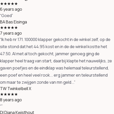
★★★★★
6 years ago
“Goed”
BA
Bas Eisinga
★★★★★
7 years ago
“Ik heb nr 171. 100000 klapper gekocht in de winkel zelf, op de
site stond dat het 44.95 kost en in de de winkel kostte het
47.50. Al met al toch gekocht, jammer genoeg ging de
klapper heel traag van start, daarbij klapte het nauwelijks, ze
gaven poefjes en de eindklap was helemaal teleurstellend,
een poef en heel veel rook... erg jammer en teleurstellend
om maar te zwijgen zonde van mn geld...”
TW
Twinkelbell X
★★★★★
8 years ago
“”
DI
Diana Kwisthout