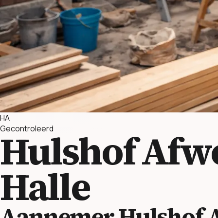
HA
Gecontroleerd
Hulshof Afw
Halle
Aannemer Hulshof 