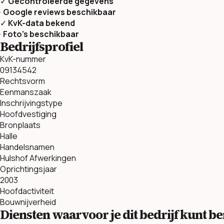
✓
Gecontroleerde gegevens
·
Google reviews beschikbaar
✓
KvK-data bekend
·
Foto’s beschikbaar
Bedrijfsprofiel
KvK-nummer
09134542
Rechtsvorm
Eenmanszaak
Inschrijvingstype
Hoofdvestiging
Bronplaats
Halle
Handelsnamen
Hulshof Afwerkingen
Oprichtingsjaar
2003
Hoofdactiviteit
Bouwnijverheid
Diensten waarvoor je dit bedrijf kunt 