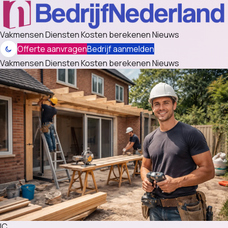
Vakmensen
Diensten
Kosten berekenen
Nieuws
Offerte aanvragen
Bedrijf aanmelden
Vakmensen
Diensten
Kosten berekenen
Nieuws
IC