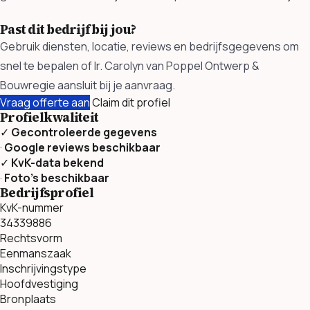
Past dit bedrijf bij jou?
Gebruik diensten, locatie, reviews en bedrijfsgegevens om
snel te bepalen of Ir. Carolyn van Poppel Ontwerp &
Bouwregie aansluit bij je aanvraag.
Vraag offerte aan
Claim dit profiel
Profielkwaliteit
✓
Gecontroleerde gegevens
·
Google reviews beschikbaar
✓
KvK-data bekend
·
Foto’s beschikbaar
Bedrijfsprofiel
KvK-nummer
34339886
Rechtsvorm
Eenmanszaak
Inschrijvingstype
Hoofdvestiging
Bronplaats