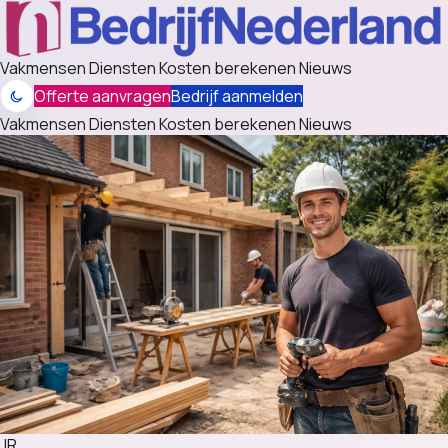
Vakmensen
Diensten
Kosten berekenen
Nieuws
Offerte aanvragen
Bedrijf aanmelden
Vakmensen
Diensten
Kosten berekenen
Nieuws
JR