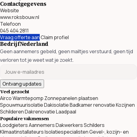
Contactgegevens
Website
www.roksbouw.nl
Telefoon
045 404 2811
Vraag offerte aan
Claim profiel
BedrijfNederland
Geen aannemers gebeld, geen mailtjes verstuurd, geen tijd
verloren tot je weet wat je zoekt.
Ontvang updates
Veel gezocht
Airco
Warmtepomp
Zonnepanelen plaatsen
Spouwmuurisolatie
Dakisolatie
Badkamer renovatie
Kozijnen
Schilderen
Dakrenovatie
Laadpaal
Populaire vakmensen
Loodgieters
Aannemers
Dakwerkers
Schilders
Klimaatinstallateurs
Isolatiespecialisten
Gevel-, kozijn- en