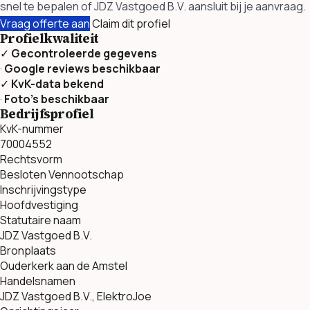
snel te bepalen of JDZ Vastgoed B.V. aansluit bij je aanvraag.
Vraag offerte aan
Claim dit profiel
Profielkwaliteit
✓
Gecontroleerde gegevens
·
Google reviews beschikbaar
✓
KvK-data bekend
·
Foto’s beschikbaar
Bedrijfsprofiel
KvK-nummer
70004552
Rechtsvorm
Besloten Vennootschap
Inschrijvingstype
Hoofdvestiging
Statutaire naam
JDZ Vastgoed B.V.
Bronplaats
Ouderkerk aan de Amstel
Handelsnamen
JDZ Vastgoed B.V., ElektroJoe