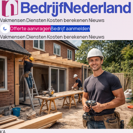
Vakmensen
Diensten
Kosten berekenen
Nieuws
Offerte aanvragen
Bedrijf aanmelden
Vakmensen
Diensten
Kosten berekenen
Nieuws
KA