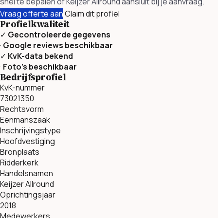
snel te bepalen of Keijzer Allround aansluit bij je aanvraag.
Vraag offerte aan
Claim dit profiel
Profielkwaliteit
✓
Gecontroleerde gegevens
·
Google reviews beschikbaar
✓
KvK-data bekend
·
Foto’s beschikbaar
Bedrijfsprofiel
KvK-nummer
73021350
Rechtsvorm
Eenmanszaak
Inschrijvingstype
Hoofdvestiging
Bronplaats
Ridderkerk
Handelsnamen
Keijzer Allround
Oprichtingsjaar
2018
Medewerkers