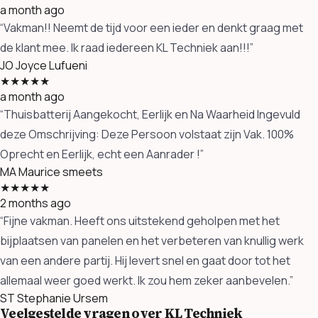
a month ago
“Vakman!! Neemt de tijd voor een ieder en denkt graag met
de klant mee. Ik raad iedereen KL Techniek aan!!!”
JO
Joyce Lufueni
★★★★★
a month ago
“Thuisbatterij Aangekocht, Eerlijk en Na Waarheid Ingevuld
deze Omschrijving: Deze Persoon volstaat zijn Vak. 100%
Oprecht en Eerlijk, echt een Aanrader !”
MA
Maurice smeets
★★★★★
2 months ago
“Fijne vakman. Heeft ons uitstekend geholpen met het
bijplaatsen van panelen en het verbeteren van knullig werk
van een andere partij. Hij levert snel en gaat door tot het
allemaal weer goed werkt. Ik zou hem zeker aanbevelen.”
ST
Stephanie Ursem
Veelgestelde vragen over KL Techniek