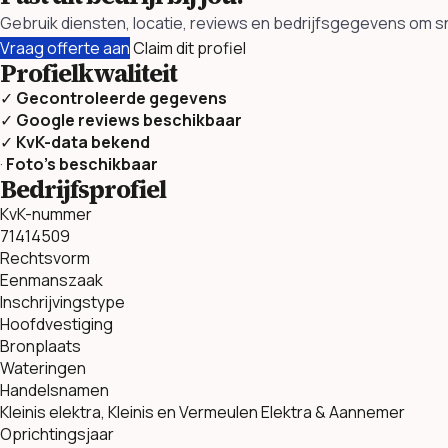
Gebruik diensten, locatie, reviews en bedrijfsgegevens om sne
Vraag offerte aan
Claim dit profiel
Profielkwaliteit
✓
Gecontroleerde gegevens
✓
Google reviews beschikbaar
✓
KvK-data bekend
·
Foto’s beschikbaar
Bedrijfsprofiel
KvK-nummer
71414509
Rechtsvorm
Eenmanszaak
Inschrijvingstype
Hoofdvestiging
Bronplaats
Wateringen
Handelsnamen
Kleinis elektra, Kleinis en Vermeulen Elektra & Aannemer
Oprichtingsjaar