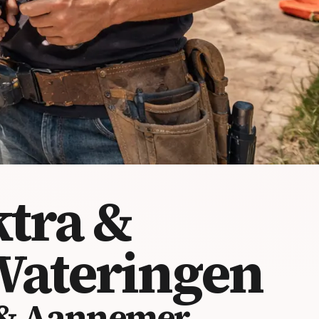
ktra &
Wateringen
 & Aannemer