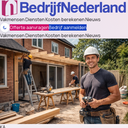
Vakmensen
Diensten
Kosten berekenen
Nieuws
Offerte aanvragen
Bedrijf aanmelden
Vakmensen
Diensten
Kosten berekenen
Nieuws
KA