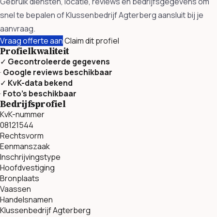
Gebruik diensten, locatie, reviews en bedrijfsgegevens om
snel te bepalen of Klussenbedrijf Agterberg aansluit bij je
aanvraag.
Vraag offerte aan
Claim dit profiel
Profielkwaliteit
✓
Gecontroleerde gegevens
·
Google reviews beschikbaar
✓
KvK-data bekend
·
Foto’s beschikbaar
Bedrijfsprofiel
KvK-nummer
08121544
Rechtsvorm
Eenmanszaak
Inschrijvingstype
Hoofdvestiging
Bronplaats
Vaassen
Handelsnamen
Klussenbedrijf Agterberg