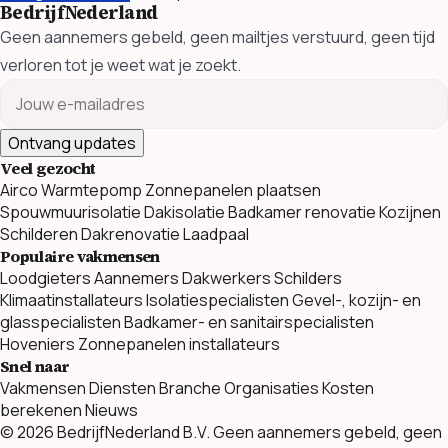
BedrijfNederland
Geen aannemers gebeld, geen mailtjes verstuurd, geen tijd
verloren tot je weet wat je zoekt.
Ontvang updates
Veel gezocht
Airco
Warmtepomp
Zonnepanelen plaatsen
Spouwmuurisolatie
Dakisolatie
Badkamer renovatie
Kozijnen
Schilderen
Dakrenovatie
Laadpaal
Populaire vakmensen
Loodgieters
Aannemers
Dakwerkers
Schilders
Klimaatinstallateurs
Isolatiespecialisten
Gevel-, kozijn- en
glasspecialisten
Badkamer- en sanitairspecialisten
Hoveniers
Zonnepanelen installateurs
Snel naar
Vakmensen
Diensten
Branche Organisaties
Kosten
berekenen
Nieuws
© 2026 BedrijfNederland B.V. Geen aannemers gebeld, geen