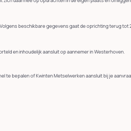
t zich daarmee op opdrachten in de eigen plaats en omligge
 Volgens beschikbare gegevens gaat de oprichting terug tot
 geworteld en inhoudelijk aansluit op aannemer in Westerhoven.
el te bepalen of Kwinten Metselwerken aansluit bij je aanvra