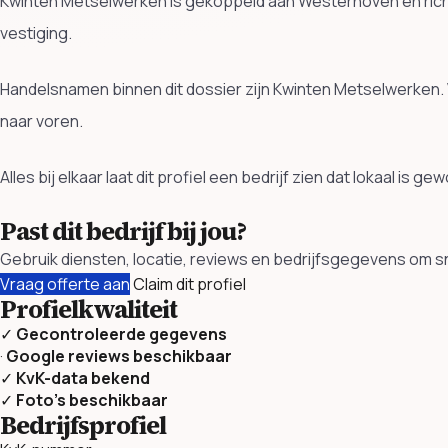
Kwinten Metselwerken is gekoppeld aan Westerhoven en rich
vestiging.
Handelsnamen binnen dit dossier zijn Kwinten Metselwerken.
naar voren.
Alles bij elkaar laat dit profiel een bedrijf zien dat lokaal is
Past dit bedrijf bij jou?
Gebruik diensten, locatie, reviews en bedrijfsgegevens om sn
Vraag offerte aan
Claim dit profiel
Profielkwaliteit
✓
Gecontroleerde gegevens
·
Google reviews beschikbaar
✓
KvK-data bekend
✓
Foto’s beschikbaar
Bedrijfsprofiel