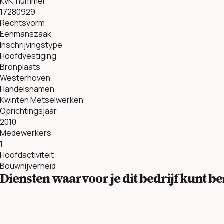
KvK-nummer
17280929
Rechtsvorm
Eenmanszaak
Inschrijvingstype
Hoofdvestiging
Bronplaats
Westerhoven
Handelsnamen
Kwinten Metselwerken
Oprichtingsjaar
2010
Medewerkers
1
Hoofdactiviteit
Bouwnijverheid
Diensten waarvoor je dit bedrijf kunt 