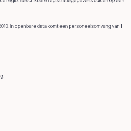
nde regio. Beschikbare registratiegegevens duiden op een
 2010. In openbare data komt een personeelsomvang van 1
ag.