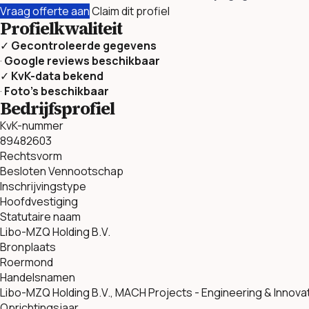
Vraag offerte aan
Claim dit profiel
Profielkwaliteit
✓
Gecontroleerde gegevens
·
Google reviews beschikbaar
✓
KvK-data bekend
·
Foto’s beschikbaar
Bedrijfsprofiel
KvK-nummer
89482603
Rechtsvorm
Besloten Vennootschap
Inschrijvingstype
Hoofdvestiging
Statutaire naam
Libo-MZQ Holding B.V.
Bronplaats
Roermond
Handelsnamen
Libo-MZQ Holding B.V., MACH Projects - Engineering & Innova
Oprichtingsjaar