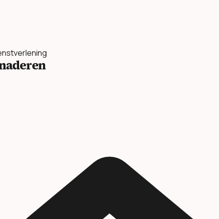
ienstverlening
benaderen