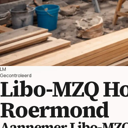
LM
Gecontroleerd
Libo-MZQ Ho
Roermond
Aannemer Libo-MZQ 