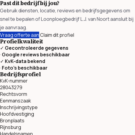
Past dit bedrijf bij jou?
Gebruik diensten, locatie, reviews en bedrijfsgegevens om
snel te bepalen of Loonploegbedrijf L.J. van Noort aansluit bij
je aanvraag.
Vraag offerte aan
Claim dit profiel
Profielkwaliteit
✓
Gecontroleerde gegevens
·
Google reviews beschikbaar
✓
KvK-data bekend
·
Foto’s beschikbaar
Bedrijfsprofiel
KvK-nummer
28043279
Rechtsvorm
Eenmanszaak
Inschrijvingstype
Hoofdvestiging
Bronplaats
Rijnsburg
Handelsnamen