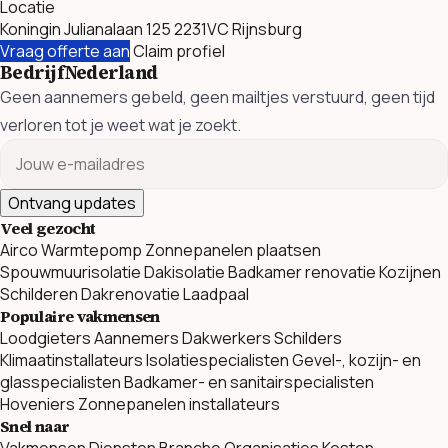
Locatie
Koningin Julianalaan 125 2231VC Rijnsburg
Vraag offerte aan
Claim profiel
BedrijfNederland
Geen aannemers gebeld, geen mailtjes verstuurd, geen tijd
verloren tot je weet wat je zoekt.
Ontvang updates
Veel gezocht
Airco
Warmtepomp
Zonnepanelen plaatsen
Spouwmuurisolatie
Dakisolatie
Badkamer renovatie
Kozijnen
Schilderen
Dakrenovatie
Laadpaal
Populaire vakmensen
Loodgieters
Aannemers
Dakwerkers
Schilders
Klimaatinstallateurs
Isolatiespecialisten
Gevel-, kozijn- en
glasspecialisten
Badkamer- en sanitairspecialisten
Hoveniers
Zonnepanelen installateurs
Snel naar