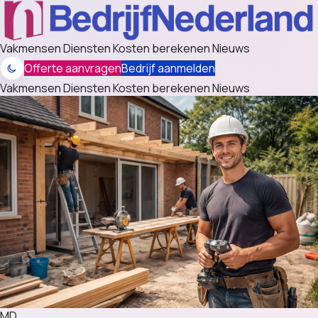
Vakmensen
Diensten
Kosten berekenen
Nieuws
Offerte aanvragen
Bedrijf aanmelden
Vakmensen
Diensten
Kosten berekenen
Nieuws
MD