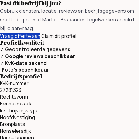
Past dit bedrijf bij jou?
Gebruik diensten, locatie, reviews en bedrijfsgegevens om
snel te bepalen of Mart de Brabander Tegelwerken aansluit
bij je aanvraag.
Vraag offerte aan
Claim dit profiel
Profielkwaliteit
✓
Gecontroleerde gegevens
✓
Google reviews beschikbaar
✓
KvK-data bekend
·
Foto’s beschikbaar
Bedrijfsprofiel
KvK-nummer
27281323
Rechtsvorm
Eenmanszaak
Inschrijvingstype
Hoofdvestiging
Bronplaats
Honselersdijk
Handelsnamen