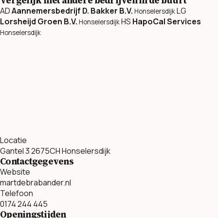
Vergelijk met andere bedrijven in de buurt
AD
Aannemersbedrijf D. Bakker B.V.
LG
Honselersdijk
Lorsheijd Groen B.V.
HS
HapoCal Services
Honselersdijk
Honselersdijk
Locatie
Gantel 3 2675CH Honselersdijk
Contactgegevens
Website
martdebrabander.nl
Telefoon
0174 244 445
Openingstijden