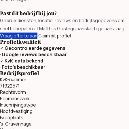
Past dit bedrijf bij jou?
Gebruik diensten, locatie, reviews en bedrijfsgegevens om
snel te bepalen of Matthijs Goslings aansluit bij je aanvraag.
Vraag offerte aan
Claim dit profiel
Profielkwaliteit
✓
Gecontroleerde gegevens
·
Google reviews beschikbaar
✓
KvK-data bekend
·
Foto’s beschikbaar
Bedrijfsprofiel
KvK-nummer
71922571
Rechtsvorm
Eenmanszaak
Inschrijvingstype
Hoofdvestiging
Bronplaats
's-Gravenhage