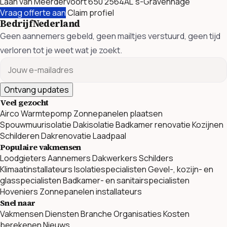
Laan van Meerdervoort 650 2564AL 's-Gravenhage
Vraag offerte aan
Claim profiel
BedrijfNederland
Geen aannemers gebeld, geen mailtjes verstuurd, geen tijd
verloren tot je weet wat je zoekt.
Ontvang updates
Veel gezocht
Airco
Warmtepomp
Zonnepanelen plaatsen
Spouwmuurisolatie
Dakisolatie
Badkamer renovatie
Kozijnen
Schilderen
Dakrenovatie
Laadpaal
Populaire vakmensen
Loodgieters
Aannemers
Dakwerkers
Schilders
Klimaatinstallateurs
Isolatiespecialisten
Gevel-, kozijn- en
glasspecialisten
Badkamer- en sanitairspecialisten
Hoveniers
Zonnepanelen installateurs
Snel naar
Vakmensen
Diensten
Branche Organisaties
Kosten
berekenen
Nieuws