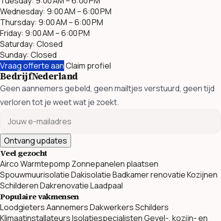
Tuesday: 9:00 AM – 6:00 PM
Wednesday: 9:00 AM – 6:00 PM
Thursday: 9:00 AM – 6:00 PM
Friday: 9:00 AM – 6:00 PM
Saturday: Closed
Sunday: Closed
Vraag offerte aan
Claim profiel
BedrijfNederland
Geen aannemers gebeld, geen mailtjes verstuurd, geen tijd
verloren tot je weet wat je zoekt.
Ontvang updates
Veel gezocht
Airco
Warmtepomp
Zonnepanelen plaatsen
Spouwmuurisolatie
Dakisolatie
Badkamer renovatie
Kozijnen
Schilderen
Dakrenovatie
Laadpaal
Populaire vakmensen
Loodgieters
Aannemers
Dakwerkers
Schilders
Klimaatinstallateurs
Isolatiespecialisten
Gevel-, kozijn- en