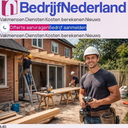
Vakmensen
Diensten
Kosten berekenen
Nieuws
Offerte aanvragen
Bedrijf aanmelden
Vakmensen
Diensten
Kosten berekenen
Nieuws
MB