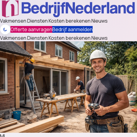
Vakmensen
Diensten
Kosten berekenen
Nieuws
Offerte aanvragen
Bedrijf aanmelden
Vakmensen
Diensten
Kosten berekenen
Nieuws
MI