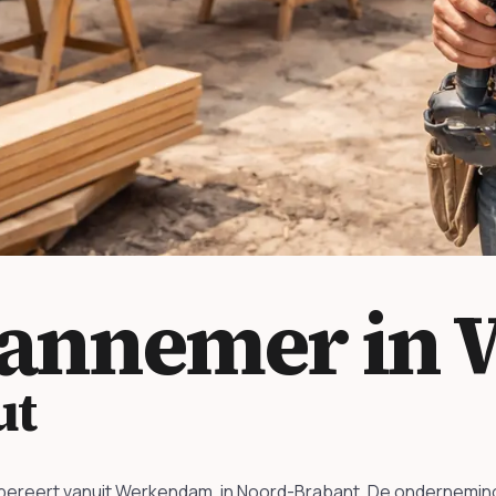
annemer in
ut
f opereert vanuit Werkendam, in Noord-Brabant. De ondernemi