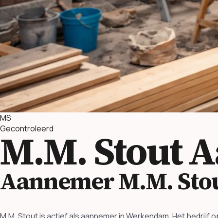
MS
Gecontroleerd
M.M. Stout
A
Aannemer M.M. Sto
M.M. Stout is actief als aannemer in Werkendam. Het bedrij