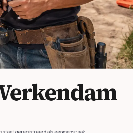
 Werkendam
ng staat geregistreerd als eenmanszaak.