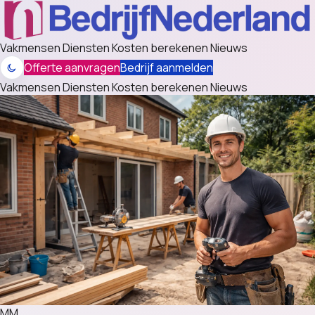
Vakmensen
Diensten
Kosten berekenen
Nieuws
Offerte aanvragen
Bedrijf aanmelden
Vakmensen
Diensten
Kosten berekenen
Nieuws
MM