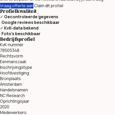
Vraag offerte aan
Claim dit profiel
Profielkwaliteit
✓
Gecontroleerde gegevens
·
Google reviews beschikbaar
✓
KvK-data bekend
·
Foto’s beschikbaar
Bedrijfsprofiel
KvK-nummer
78505348
Rechtsvorm
Eenmanszaak
Inschrijvingstype
Hoofdvestiging
Bronplaats
Amsterdam
Handelsnamen
NC Research
Oprichtingsjaar
2020
Medewerkers