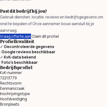
Past dit bedrijf bij jou?
Gebruik diensten, locatie, reviews en bedrijfsgegevens om
snel te bepalen of Onze aannemer bouw aansluit bij je
aanvraag.
Vraag offerte aan
Claim dit profiel
Profielkwaliteit
✓
Gecontroleerde gegevens
·
Google reviews beschikbaar
✓
KvK-data bekend
·
Foto’s beschikbaar
Bedrijfsprofiel
KvK-nummer
72213779
Rechtsvorm
Eenmanszaak
Inschrijvingstype
Hoofdvestiging
Bronplaats