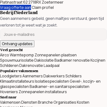
Platinastraat 62 2718RX Zoetermeer
Vraag offerte aan
Claim profiel
BedrijfNederland
Geen aannemers gebeld, geen mailtjes verstuurd, geen tijd
verloren tot je weet wat je zoekt.
Ontvang updates
Veel gezocht
Airco
Warmtepomp
Zonnepanelen plaatsen
Spouwmuurisolatie
Dakisolatie
Badkamer renovatie
Kozijnen
Schilderen
Dakrenovatie
Laadpaal
Populaire vakmensen
Loodgieters
Aannemers
Dakwerkers
Schilders
Klimaatinstallateurs
Isolatiespecialisten
Gevel-, kozijn- en
glasspecialisten
Badkamer- en sanitairspecialisten
Hoveniers
Zonnepanelen installateurs
Snel naar
Vakmensen
Diensten
Branche Organisaties
Kosten