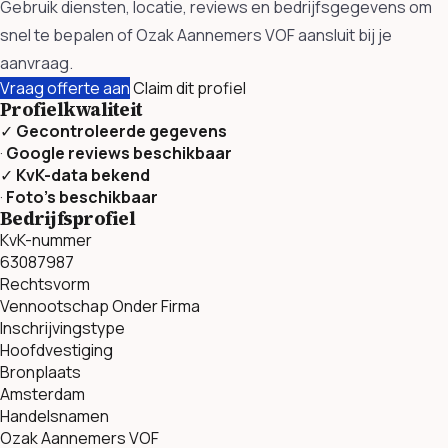
Gebruik diensten, locatie, reviews en bedrijfsgegevens om
snel te bepalen of Ozak Aannemers VOF aansluit bij je
aanvraag.
Vraag offerte aan
Claim dit profiel
Profielkwaliteit
✓
Gecontroleerde gegevens
·
Google reviews beschikbaar
✓
KvK-data bekend
·
Foto’s beschikbaar
Bedrijfsprofiel
KvK-nummer
63087987
Rechtsvorm
Vennootschap Onder Firma
Inschrijvingstype
Hoofdvestiging
Bronplaats
Amsterdam
Handelsnamen
Ozak Aannemers VOF