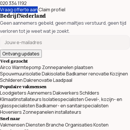
020 334 1192
Vraag offerte aan
Claim profiel
BedrijfNederland
Geen aannemers gebeld, geen mailtjes verstuurd, geen tijd
verloren tot je weet wat je zoekt.
Ontvang updates
Veel gezocht
Airco
Warmtepomp
Zonnepanelen plaatsen
Spouwmuurisolatie
Dakisolatie
Badkamer renovatie
Kozijnen
Schilderen
Dakrenovatie
Laadpaal
Populaire vakmensen
Loodgieters
Aannemers
Dakwerkers
Schilders
Klimaatinstallateurs
Isolatiespecialisten
Gevel-, kozijn- en
glasspecialisten
Badkamer- en sanitairspecialisten
Hoveniers
Zonnepanelen installateurs
Snel naar
Vakmensen
Diensten
Branche Organisaties
Kosten