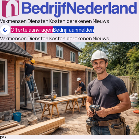
Vakmensen
Diensten
Kosten berekenen
Nieuws
Offerte aanvragen
Bedrijf aanmelden
Vakmensen
Diensten
Kosten berekenen
Nieuws
PV