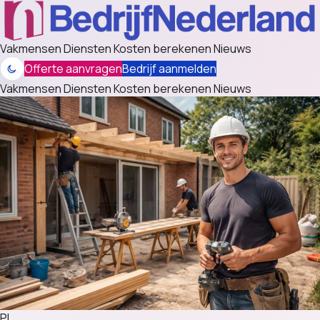
Vakmensen
Diensten
Kosten berekenen
Nieuws
Offerte aanvragen
Bedrijf aanmelden
Vakmensen
Diensten
Kosten berekenen
Nieuws
PL