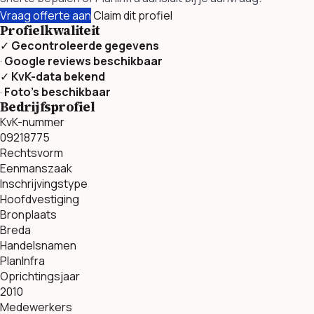
Vraag offerte aan
Claim dit profiel
Profielkwaliteit
✓
Gecontroleerde gegevens
·
Google reviews beschikbaar
✓
KvK-data bekend
·
Foto’s beschikbaar
Bedrijfsprofiel
KvK-nummer
09218775
Rechtsvorm
Eenmanszaak
Inschrijvingstype
Hoofdvestiging
Bronplaats
Breda
Handelsnamen
PlanInfra
Oprichtingsjaar
2010
Medewerkers