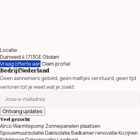
Locatie
Duinweid 4 1713GE Obdam
Vraag offerte aan
Claim profiel
BedrijfNederland
Geen aannemers gebeld, geen mailtjes verstuurd, geen tijd
verloren tot je weet wat je zoekt.
Ontvang updates
Veel gezocht
Airco
Warmtepomp
Zonnepanelen plaatsen
Spouwmuurisolatie
Dakisolatie
Badkamer renovatie
Kozijnen
Schilderen
Dakrenovatie
Laadpaal