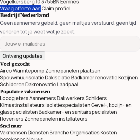
Vogelkersberg 10 3755BN Eemnes
Vraag offerte aan
Claim profiel
BedrijfNederland
Geen aannemers gebeld, geen mailtjes verstuurd, geen tijd
verloren tot je weet wat je zoekt.
Ontvang updates
Veel gezocht
Airco
Warmtepomp
Zonnepanelen plaatsen
Spouwmuurisolatie
Dakisolatie
Badkamer renovatie
Kozijnen
Schilderen
Dakrenovatie
Laadpaal
Populaire vakmensen
Loodgieters
Aannemers
Dakwerkers
Schilders
Klimaatinstallateurs
Isolatiespecialisten
Gevel-, kozijn- en
glasspecialisten
Badkamer- en sanitairspecialisten
Hoveniers
Zonnepanelen installateurs
Snel naar
Vakmensen
Diensten
Branche Organisaties
Kosten
berekenen
Nieuws