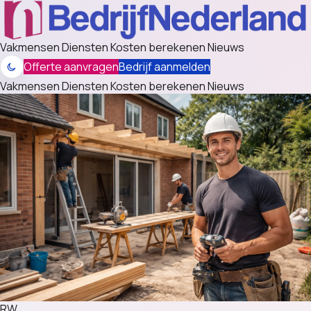
Vakmensen
Diensten
Kosten berekenen
Nieuws
Offerte aanvragen
Bedrijf aanmelden
Vakmensen
Diensten
Kosten berekenen
Nieuws
RW