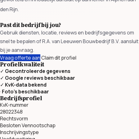
den Rijn.
Past dit bedrijf bij jou?
Gebruik diensten, locatie, reviews en bedrijfsgegevens om
snel te bepalen of R.A. van Leeuwen Bouwbedrijf B.V. aansluit
bij je aanvraag.
Vraag offerte aan
Claim dit profiel
Profielkwaliteit
✓
Gecontroleerde gegevens
✓
Google reviews beschikbaar
✓
KvK-data bekend
·
Foto’s beschikbaar
Bedrijfsprofiel
KvK-nummer
28022348
Rechtsvorm
Besloten Vennootschap
Inschrijvingstype
Hoofdvestiging