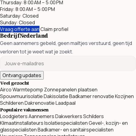
Thursday: 8:00 AM – 5:00 PM
Friday: 8:00 AM – 5:00 PM
Saturday: Closed
Sunday: Closed
Vraag offerte aan
Claim profiel
BedrijfNederland
Geen aannemers gebeld, geen mailtjes verstuurd, geen tijd
verloren tot je weet wat je zoekt.
Ontvang updates
Veel gezocht
Airco
Warmtepomp
Zonnepanelen plaatsen
Spouwmuurisolatie
Dakisolatie
Badkamer renovatie
Kozijnen
Schilderen
Dakrenovatie
Laadpaal
Populaire vakmensen
Loodgieters
Aannemers
Dakwerkers
Schilders
Klimaatinstallateurs
Isolatiespecialisten
Gevel-, kozijn- en
glasspecialisten
Badkamer- en sanitairspecialisten