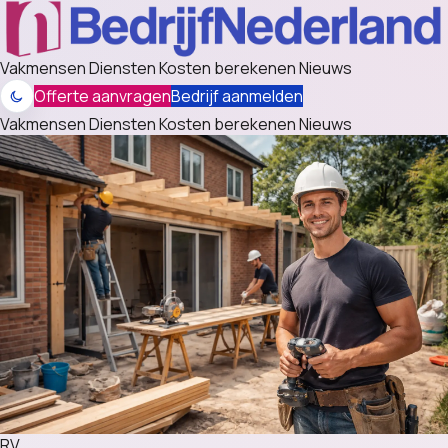
Vakmensen
Diensten
Kosten berekenen
Nieuws
Offerte aanvragen
Bedrijf aanmelden
Vakmensen
Diensten
Kosten berekenen
Nieuws
RV