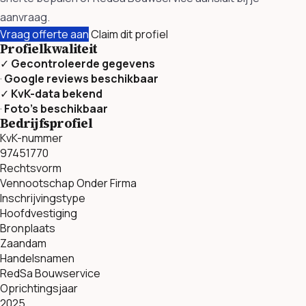
aanvraag.
Vraag offerte aan
Claim dit profiel
Profielkwaliteit
✓
Gecontroleerde gegevens
·
Google reviews beschikbaar
✓
KvK-data bekend
·
Foto’s beschikbaar
Bedrijfsprofiel
KvK-nummer
97451770
Rechtsvorm
Vennootschap Onder Firma
Inschrijvingstype
Hoofdvestiging
Bronplaats
Zaandam
Handelsnamen
RedSa Bouwservice
Oprichtingsjaar
2025