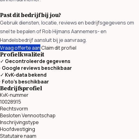
Past dit bedrijf bij jou?
Gebruik diensten, locatie, reviews en bedrijfsgegevens om
snel te bepalen of Rob Hijmans Aannemers- en
Handelsbedrijf aansluit bij je aanvraag.
Vraag offerte aan
Claim dit profiel
Profielkwaliteit
✓
Gecontroleerde gegevens
·
Google reviews beschikbaar
✓
KvK-data bekend
·
Foto’s beschikbaar
Bedrijfsprofiel
KvK-nummer
10028915
Rechtsvorm
Besloten Vennootschap
Inschrijvingstype
Hoofdvestiging
Statutaire naam