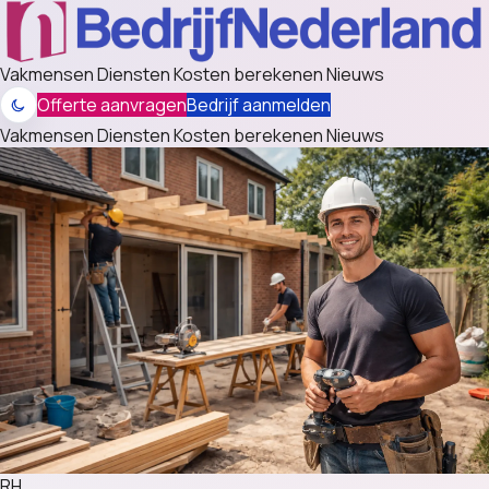
Vakmensen
Diensten
Kosten berekenen
Nieuws
Offerte aanvragen
Bedrijf aanmelden
Vakmensen
Diensten
Kosten berekenen
Nieuws
RH