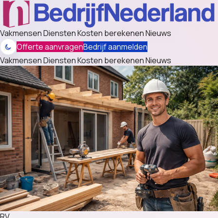
Vakmensen
Diensten
Kosten berekenen
Nieuws
Offerte aanvragen
Bedrijf aanmelden
Vakmensen
Diensten
Kosten berekenen
Nieuws
RV