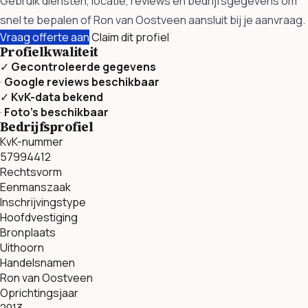
Gebruik diensten, locatie, reviews en bedrijfsgegevens om
snel te bepalen of Ron van Oostveen aansluit bij je aanvraag.
Vraag offerte aan
Claim dit profiel
Profielkwaliteit
✓
Gecontroleerde gegevens
·
Google reviews beschikbaar
✓
KvK-data bekend
·
Foto’s beschikbaar
Bedrijfsprofiel
KvK-nummer
57994412
Rechtsvorm
Eenmanszaak
Inschrijvingstype
Hoofdvestiging
Bronplaats
Uithoorn
Handelsnamen
Ron van Oostveen
Oprichtingsjaar
2013