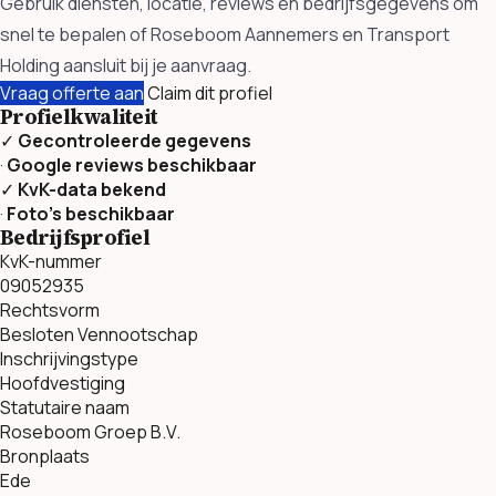
Gebruik diensten, locatie, reviews en bedrijfsgegevens om
snel te bepalen of Roseboom Aannemers en Transport
Holding aansluit bij je aanvraag.
Vraag offerte aan
Claim dit profiel
Profielkwaliteit
✓
Gecontroleerde gegevens
·
Google reviews beschikbaar
✓
KvK-data bekend
·
Foto’s beschikbaar
Bedrijfsprofiel
KvK-nummer
09052935
Rechtsvorm
Besloten Vennootschap
Inschrijvingstype
Hoofdvestiging
Statutaire naam
Roseboom Groep B.V.
Bronplaats
Ede