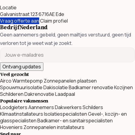
Locatie
Galvanistraat 123 6716AE Ede
Vraag offerte aan
Claim profiel
BedrijfNederland
Geen aannemers gebeld, geen mailtjes verstuurd, geen tijd
verloren tot je weet wat je zoekt.
Ontvang updates
Veel gezocht
Airco
Warmtepomp
Zonnepanelen plaatsen
Spouwmuurisolatie
Dakisolatie
Badkamer renovatie
Kozijnen
Schilderen
Dakrenovatie
Laadpaal
Populaire vakmensen
Loodgieters
Aannemers
Dakwerkers
Schilders
Klimaatinstallateurs
Isolatiespecialisten
Gevel-, kozijn- en
glasspecialisten
Badkamer- en sanitairspecialisten
Hoveniers
Zonnepanelen installateurs
Snel naar