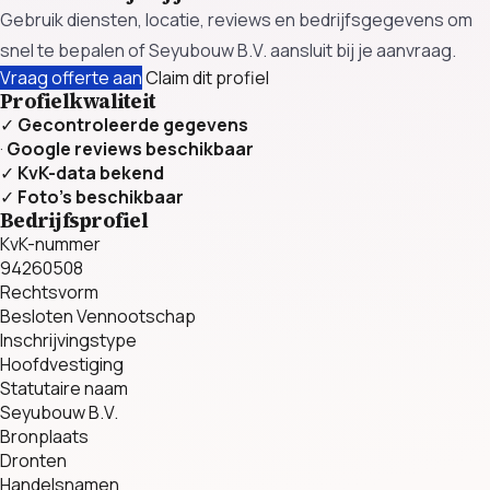
Gebruik diensten, locatie, reviews en bedrijfsgegevens om
snel te bepalen of Seyubouw B.V. aansluit bij je aanvraag.
Vraag offerte aan
Claim dit profiel
Profielkwaliteit
✓
Gecontroleerde gegevens
·
Google reviews beschikbaar
✓
KvK-data bekend
✓
Foto’s beschikbaar
Bedrijfsprofiel
KvK-nummer
94260508
Rechtsvorm
Besloten Vennootschap
Inschrijvingstype
Hoofdvestiging
Statutaire naam
Seyubouw B.V.
Bronplaats
Dronten
Handelsnamen