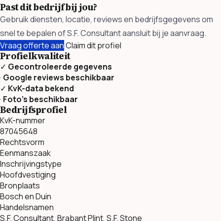
Past dit bedrijf bij jou?
Gebruik diensten, locatie, reviews en bedrijfsgegevens om
snel te bepalen of S.F. Consultant aansluit bij je aanvraag.
Vraag offerte aan
Claim dit profiel
Profielkwaliteit
✓
Gecontroleerde gegevens
·
Google reviews beschikbaar
✓
KvK-data bekend
·
Foto’s beschikbaar
Bedrijfsprofiel
KvK-nummer
87045648
Rechtsvorm
Eenmanszaak
Inschrijvingstype
Hoofdvestiging
Bronplaats
Bosch en Duin
Handelsnamen
S.F. Consultant, Brabant Plint, S.F. Stone