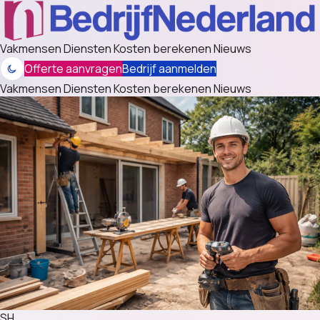
Vakmensen
Diensten
Kosten berekenen
Nieuws
Offerte aanvragen
Bedrijf aanmelden
Vakmensen
Diensten
Kosten berekenen
Nieuws
SH