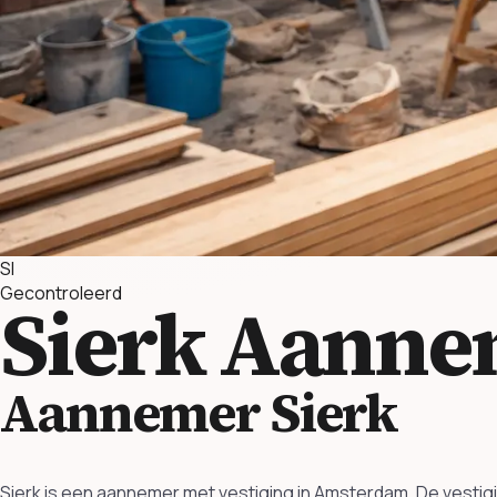
SI
Gecontroleerd
Sierk
Aanne
Aannemer Sierk
Sierk is een aannemer met vestiging in Amsterdam. De vestig