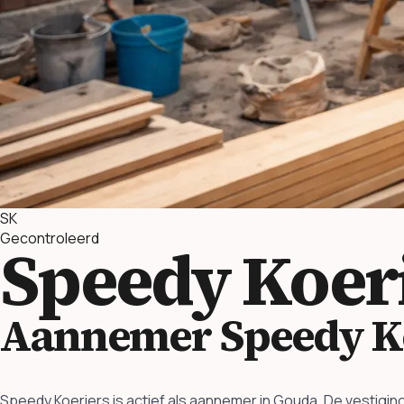
SK
Gecontroleerd
Speedy Koer
Aannemer Speedy K
Speedy Koeriers is actief als aannemer in Gouda. De vestigin