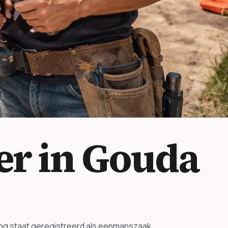
r in Gouda
ming staat geregistreerd als eenmanszaak.