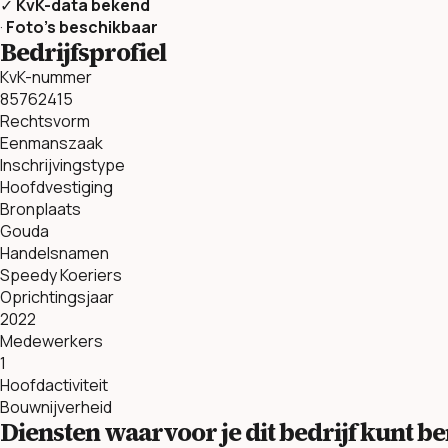
✓
KvK-data bekend
·
Foto’s beschikbaar
Bedrijfsprofiel
KvK-nummer
85762415
Rechtsvorm
Eenmanszaak
Inschrijvingstype
Hoofdvestiging
Bronplaats
Gouda
Handelsnamen
Speedy Koeriers
Oprichtingsjaar
2022
Medewerkers
1
Hoofdactiviteit
Bouwnijverheid
Diensten waarvoor je dit bedrijf kunt 