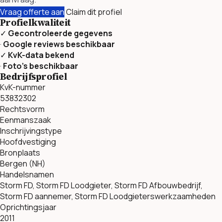
Vraag offerte aan
Claim dit profiel
Profielkwaliteit
✓
Gecontroleerde gegevens
·
Google reviews beschikbaar
✓
KvK-data bekend
·
Foto’s beschikbaar
Bedrijfsprofiel
KvK-nummer
53832302
Rechtsvorm
Eenmanszaak
Inschrijvingstype
Hoofdvestiging
Bronplaats
Bergen (NH)
Handelsnamen
Storm FD, Storm FD Loodgieter, Storm FD Afbouwbedrijf,
Storm FD aannemer, Storm FD Loodgieterswerkzaamheden
Oprichtingsjaar
2011