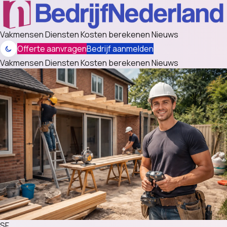
Vakmensen
Diensten
Kosten berekenen
Nieuws
Offerte aanvragen
Bedrijf aanmelden
Vakmensen
Diensten
Kosten berekenen
Nieuws
SF