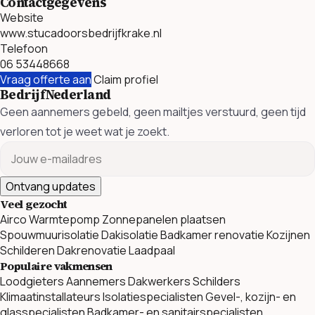
Contactgegevens
Website
www.stucadoorsbedrijfkrake.nl
Telefoon
06 53448668
Vraag offerte aan
Claim profiel
BedrijfNederland
Geen aannemers gebeld, geen mailtjes verstuurd, geen tijd
verloren tot je weet wat je zoekt.
Ontvang updates
Veel gezocht
Airco
Warmtepomp
Zonnepanelen plaatsen
Spouwmuurisolatie
Dakisolatie
Badkamer renovatie
Kozijnen
Schilderen
Dakrenovatie
Laadpaal
Populaire vakmensen
Loodgieters
Aannemers
Dakwerkers
Schilders
Klimaatinstallateurs
Isolatiespecialisten
Gevel-, kozijn- en
glasspecialisten
Badkamer- en sanitairspecialisten