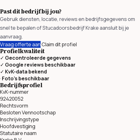
Past dit bedrijf bij jou?
Gebruik diensten, locatie, reviews en bedrijfsgegevens om
snel te bepalen of Stucadoorsbedrijf Krake aansluit bij je
aanvraag.
Vraag offerte aan
Claim dit profiel
Profielkwaliteit
✓
Gecontroleerde gegevens
✓
Google reviews beschikbaar
✓
KvK-data bekend
·
Foto’s beschikbaar
Bedrijfsprofiel
KvK-nummer
92420052
Rechtsvorm
Besloten Vennootschap
Inschrijvingstype
Hoofdvestiging
Statutaire naam
Krake B.V.