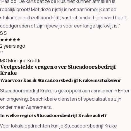
“Pas op! De kans dat ze de klus niet kunnen afmaken is
redelijk groot! Met deze rijstijl is het aannemelijk dat de
stukadoor zichzelf doodrijdt, vast zit omdat hij iemand heeft
doodgereden of zijn rijbewijs voor een lange tijd kwijt is.”
S
S
★★★★★
2 years ago
“”
MO
Monique Krättli
Veelgestelde vragen over Stucadoorsbedrijf
Krake
Waarvoor kan ik Stucadoorsbedrijf Krake inschakelen?
Stucadoorsbedrijf Krake is gekoppeld aan aannemer in Enter
en omgeving. Beschikbare diensten of specialisaties zijn
onder meer Aannemers.
In welke regio is Stucadoorsbedrijf Krake actief?
Voor lokale opdrachten kun je Stucadoorsbedrijf Krake